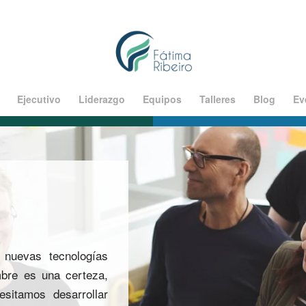
Ejecutivo
Liderazgo
Equipos
Talleres
Blog
Ev
nuevas tecnologías
mbre es una certeza,
sitamos desarrollar