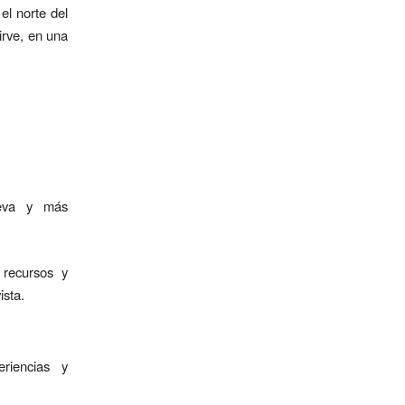
el norte del
sirve, en una
ueva y más
 recursos y
ista.
riencias y