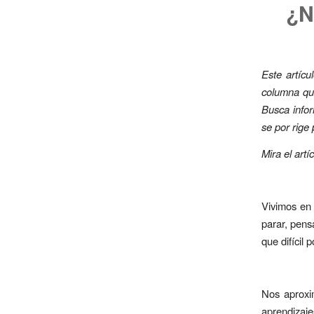
¿N
Este artícu
columna qui
Busca infor
se por rige
Mira el artí
Vivimos en 
parar, pens
que difícil 
Nos aproxim
aprendizajes