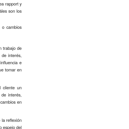
ea rapport y
áles son los
s o cambios
n trabajo de
de interés,
influencia e
que tomar en
 cliente un
de interés,
e cambios en
la reflexión
o espejo del