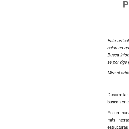
P
Este artícu
columna qui
Busca infor
se por rige
Mira el artí
Desarrollar
buscan en p
En un mund
más intera
estructuras