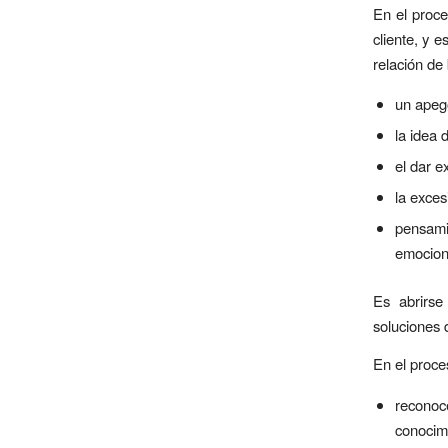
En el proce
cliente, y e
relación de
un apego
la idea d
el dar e
la exces
pensam
emociona
Es abrirse
soluciones d
En el proce
reconoc
conocimi