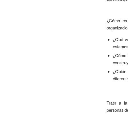
¿Cómo es 
organizaci
¿Qué ve
estamos
¿Cómo t
constru
¿Quién 
diferent
Traer a l
personas de