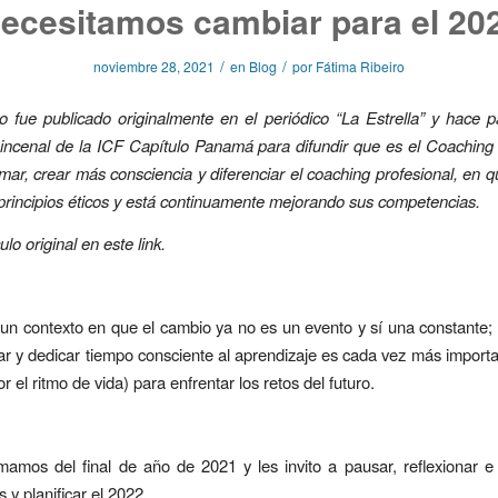
ecesitamos cambiar para el 20
/
/
noviembre 28, 2021
en
Blog
por
Fátima Ribeiro
lo fue publicado originalmente en el periódico “La Estrella” y hace 
ncenal de la ICF Capítulo Panamá para difundir que es el Coaching 
mar, crear más consciencia y diferenciar el coaching profesional, en 
 principios éticos y está continuamente mejorando sus competencias.
culo original en este
link
.
un contexto en que el cambio ya no es un evento y sí una constante; 
ar y dedicar tiempo consciente al aprendizaje es cada vez más importan
por el ritmo de vida) para enfrentar los retos del futuro.
amos del final de año de 2021 y les invito a pausar, reflexionar e 
 y planificar el 2022.