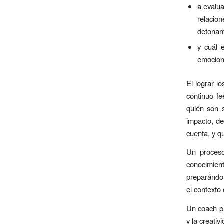
a evalua
relacion
detonan
y cuál 
emociona
El lograr l
continuo f
quién son s
impacto, de
cuenta, y q
Un proceso
conocimien
preparándol
el contexto
Un coach pr
y la creati