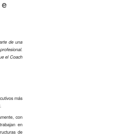
 e
parte de una
profesional.
que el Coach
ecutivos más
.
amente, con
trabajan en
tructuras de