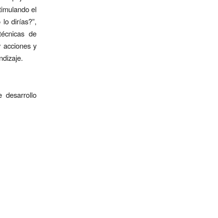
timulando el
lo dirías?”,
técnicas de
y acciones y
ndizaje.
 desarrollo