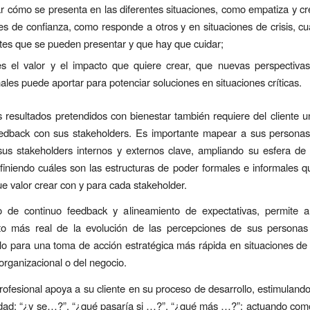
r cómo se presenta en las diferentes situaciones, como empatiza y cr
es de confianza, como responde a otros y en situaciones de crisis, cu
tes que se pueden presentar y que hay que cuidar;
es el valor y el impacto que quiere crear, que nuevas perspectiva
les puede aportar para potenciar soluciones en situaciones críticas.
os resultados pretendidos con bienestar también requiere del cliente u
eedback con sus stakeholders. Es importante mapear a sus personas 
us stakeholders internos y externos clave, ampliando su esfera de 
finiendo cuáles son las estructuras de poder formales e informales 
ue valor crear con y para cada stakeholder.
 de continuo feedback y alineamiento de expectativas, permite al
to más real de la evolución de las percepciones de sus personas 
o para una toma de acción estratégica más rápida en situaciones d
 organizacional o del negocio.
ofesional apoya a su cliente en su proceso de desarrollo, estimulando 
vidad: “¿y se…?”, “¿qué pasaría si …?”, “¿qué más …?”; actuando com