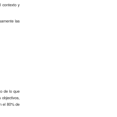
l contexto y
osamente las
to de lo que
 objectivos,
en el 80% de