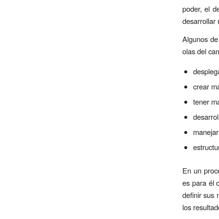
poder, el d
desarrollar
Algunos de 
olas del ca
desplega
crear ma
tener m
desarrol
manejar 
estructu
En un proce
es para él 
definir sus
los resultad