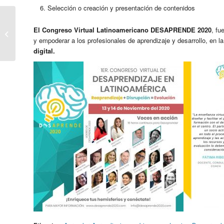
Selección o creación y presentación de contenidos
Inteligencia Emocional
El
Congreso Virtual Latinoamericano
DES
APRENDE
2020
, fu
una herramienta en el
y empoderar a los profesionales de aprendizaje y desarrollo, en l
Coaching
digital.