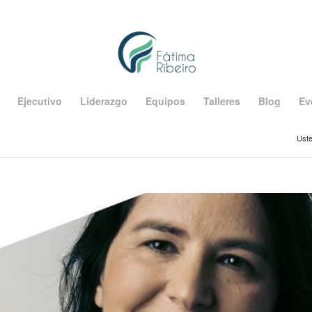
Ejecutivo
Liderazgo
Equipos
Talleres
Blog
Ev
Uste