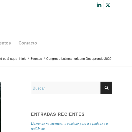
entos
Contacto
d está aquí:
Inicio
/
Eventos
/
Congreso Latinoamericano Desaprende 2020
ENTRADAS RECIENTES
Liderando na incerteza: o caminho para a agilidade e a
resiliência