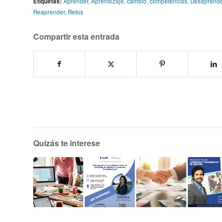
Etiquetas:
Aprender
,
Aprendizaje
,
cambio
,
competencias
,
Desaprende
Reaprender
,
Retos
Compartir esta entrada
Quizás te interese