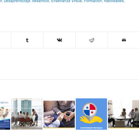
r
,
Desaprendizaje
,
desarrollo
,
Enseñanza Virtual
,
Formación
,
habilidades
,