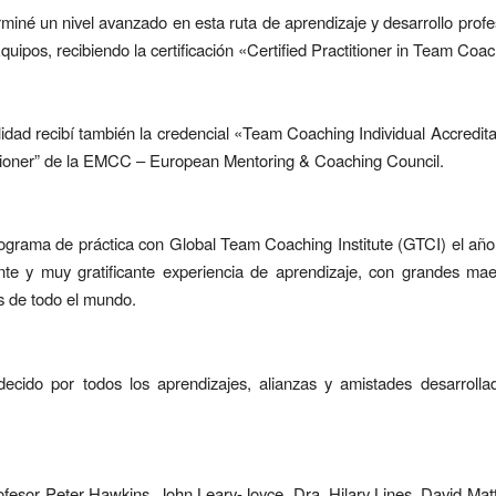
miné un nivel avanzado en esta ruta de aprendizaje y desarrollo prof
uipos, recibiendo la certificación «Certified Practitioner in Team Coac
lidad recibí también la credencial «Team Coaching Individual Accredita
itioner” de la EMCC – European Mentoring & Coaching Council.
ograma de práctica con Global Team Coaching Institute (GTCI) el añ
nte y muy gratificante experiencia de aprendizaje, con grandes mae
 de todo el mundo.
decido por todos los aprendizajes, alianzas y amistades desarrolla
ofesor Peter Hawkins, John Leary-Joyce, Dra. Hilary Lines, David Mat