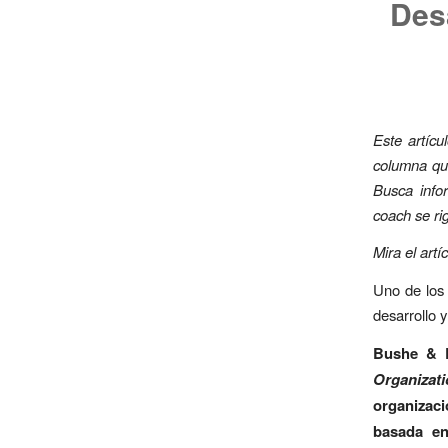
Des
Este artícu
columna qui
Busca infor
coach se ri
Mira el artí
Uno de los 
desarrollo 
Bushe & L
Organizat
organizaci
basada en