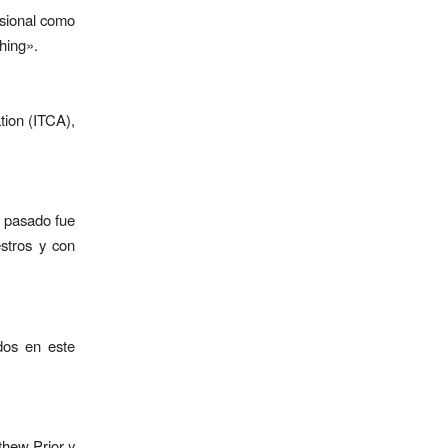
esional como
hing».
tion (ITCA),
o pasado fue
stros y con
dos en este
thew Prior y