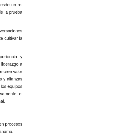
desde un rol
de la prueba
nversaciones
 cultivar la
eriencia y
 liderazgo a
e cree valor
es y alianzas
 los equipos
ivamente el
al.
 en procesos
Panamá.