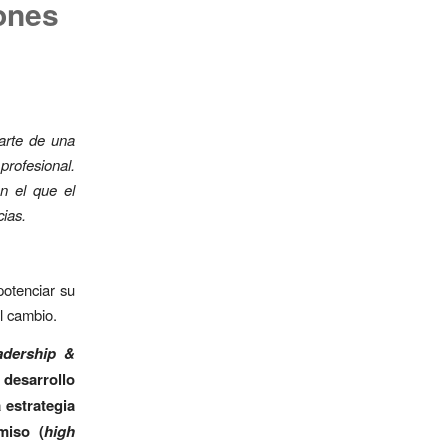
ones
parte de una
profesional.
en el que el
ias.
potenciar su
l cambio.
adership &
 desarrollo
 estrategia
miso (
high