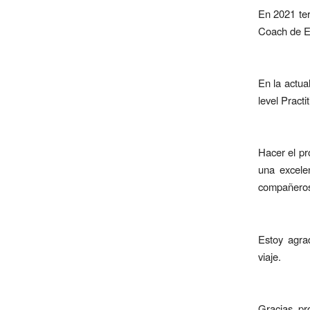
En 2021 ter
Coach de Eq
En la actua
level Pract
Hacer el pr
una excele
compañeros
Estoy agra
viaje.
Gracias, pr