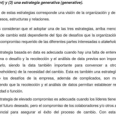
) y (3) una estrategia generativa (generative).
de estas estrategias corresponde una visión de la organización y de
esos, estructuras y relaciones.
 consideran que el adoptar una de las tres estrategias, arriba men
 de cambio está dependiente del tipo de desafíos que la organizació
e compromiso requerido de las diferentes partes interesadas o
stakehol
trategia basada en data es adecuada cuando hay una falta de entend
ma o desafío y la recolección y el
análisis de data previos son impo
icarlo, siendo la data también importante para convencer a otr
akeholders) de la necesidad del cambio. Esta es también una estrate
o los desafíos de la empresa, además de complicados, son más
iendo que la recolección y el análisis de datos permitan establecer r
dad o función.
trategia de elevado compromiso es adecuada cuando los líderes tiene
del futuro deseado, pero el compromiso de los colaboradores y/o otros
s
ncial para asegurar el éxito del proceso de cambio. Con esta