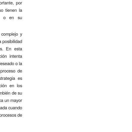
ortante, por
so tienen la
io o en su
 complejo y
 posibilidad
os. En esta
ión intenta
deseado o la
 proceso de
trategia es
ción en los
ambién de su
ica un mayor
uada cuando
 procesos de