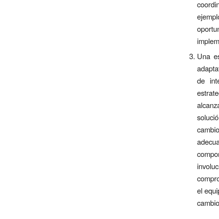
coordi
ejempl
oport
implem
Una es
adapta
de int
estrat
alcanza
soluci
cambio
adecua
compor
involu
compro
el equ
cambio