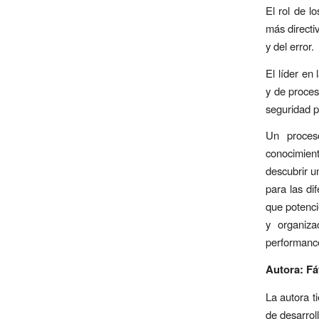
El rol de l
más directi
y del error.
El líder en
y de proces
seguridad p
Un proces
conocimient
descubrir u
para las dif
que potenci
y organiza
performance
Autora: Fá
La autora t
de desarrol