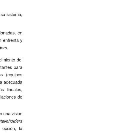
 su sistema,
cionadas, en
n enfrenta y
ders
.
imiento del
rtantes para
os (equipos
gia adecuada
 lineales,
elaciones de
n una visión
takeholders
 opción, la