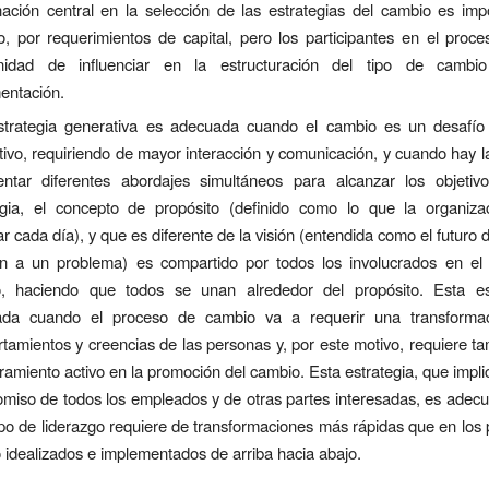
nación central en la selección de las estrategias del cambio es imp
o, por requerimientos de capital, pero los participantes en el proce
unidad de influenciar en la estructuración del tipo de camb
entación.
trategia generativa es adecuada cuando el cambio es un desafío
tivo, requiriendo de mayor interacción y comunicación, y cuando hay la
entar diferentes abordajes simultáneos para alcanzar los objetiv
egia, el concepto de propósito (definido como lo que la organizac
r cada día), y que es diferente de la visión (entendida como el futuro 
ón a un problema) es compartido por todos los involucrados en el
, haciendo que todos se unan alrededor del propósito. Esta es
da cuando el proceso de cambio va a requerir una transforma
tamientos y creencias de las personas y, por este motivo, requiere t
cramiento activo en la promoción del cambio. Esta estrategia, que impl
miso de todos los empleados y de otras partes interesadas, es adec
ipo de liderazgo requiere de transformaciones más rápidas que en los
 idealizados e implementados de arriba hacia abajo.