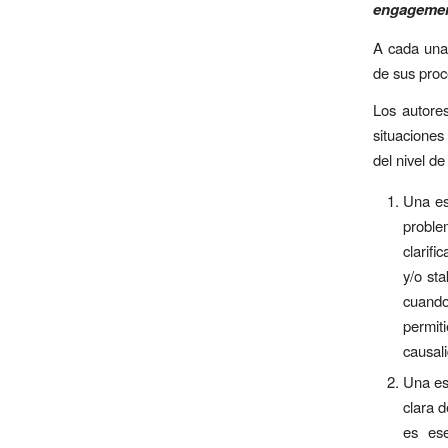
enga
gement
A cada una 
de sus proc
Los autores
situaciones
del nivel d
Una es
proble
clarif
y/o st
cuand
permit
causali
Una es
clara 
es ese