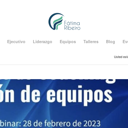
Ejecutivo
Liderazgo
Equipos
Talleres
Blog
Ev
Usted est