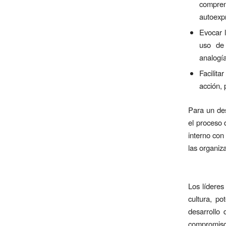
compren
autoexpr
Evocar l
uso de 
analogía
Facilita
acción,
Para un des
el proceso 
interno con
las organiz
Los líderes
cultura, p
desarrollo
compromiso