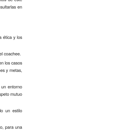
sultarlas en
 ética y los
 el coachee.
en los casos
nes y metas,
e un entorno
espeto mutuo
o un estilo
do, para una