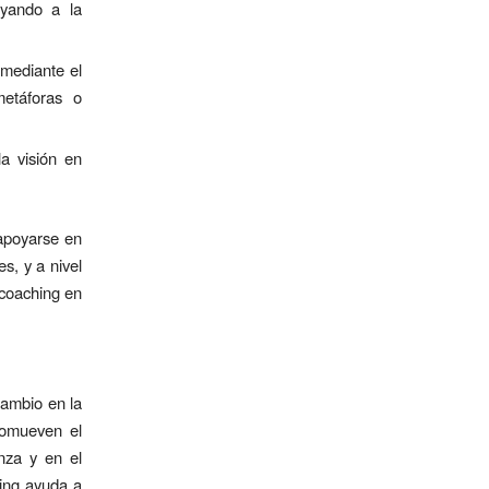
oyando a la
 mediante el
metáforas o
la visión en
 apoyarse en
s, y a nivel
 coaching en
cambio en la
romueven el
nza y en el
ing ayuda a