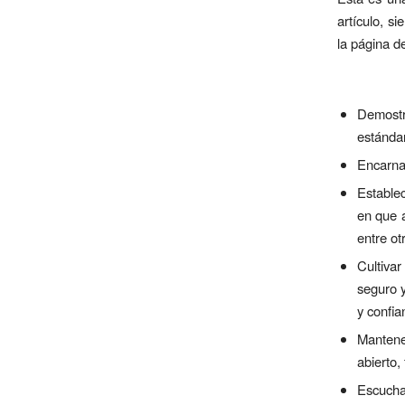
artículo, s
la página de
Demostra
estánda
Encarnar
Establec
en que a
entre ot
Cultiva
seguro y
y confia
Mantene
abierto,
Escucha