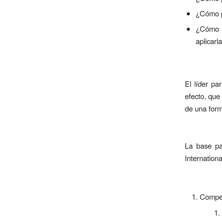
¿Cómo p
¿Cómo u
aplicarl
El líder pa
efecto, que
de una form
La base pa
Internation
Compet