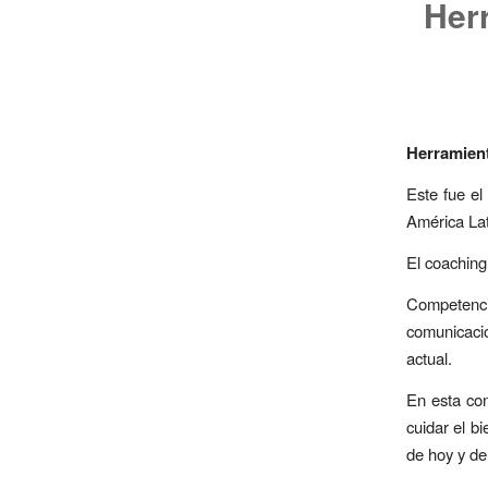
Her
Herramient
Este fue el
América Lat
El coaching 
Competencia
comunicació
actual.
En esta con
cuidar el b
de hoy y del