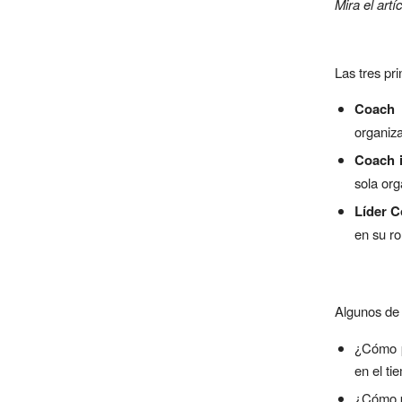
Mira el artí
Las tres pr
Coach 
organiza
Coach 
sola org
Líder C
en su ro
Algunos de 
¿Cómo p
en el ti
¿Cómo p