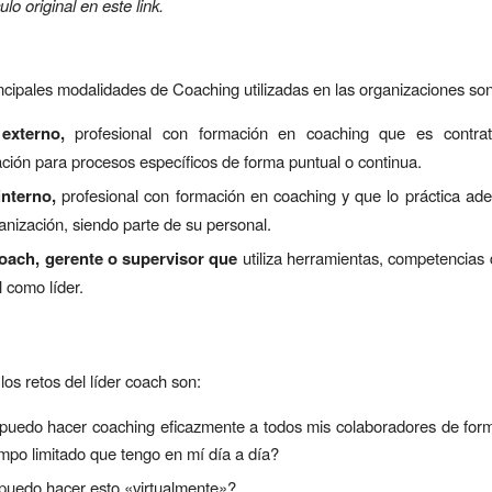
culo original en este
link
.
incipales modalidades de Coaching utilizadas en las organizaciones son
externo,
profesional con formación en coaching que es contra
ción para procesos específicos de forma puntual o continua.
interno,
profesional con formación en coaching y que lo práctica ad
anización, siendo parte de su personal.
oach, gerente o supervisor que
utiliza herramientas, competencias
l como líder.
los retos del líder coach son:
uedo hacer coaching eficazmente a todos mis colaboradores de forma
empo limitado que tengo en mí día a día?
uedo hacer esto «virtualmente»?