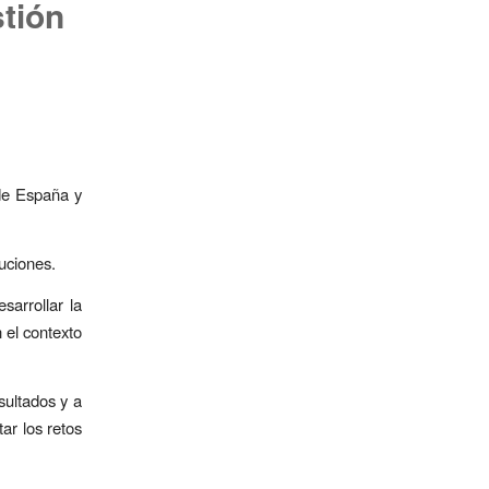
tión
 de España y
luciones.
sarrollar la
 el contexto
sultados y a
ar los retos