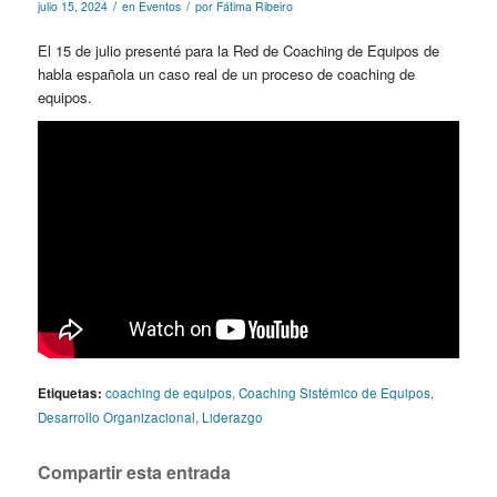
/
/
julio 15, 2024
en
Eventos
por
Fátima Ribeiro
El 15 de julio presenté para la Red de Coaching de Equipos de
habla española un caso real de un proceso de coaching de
equipos.
Etiquetas:
coaching de equipos
,
Coaching Sistémico de Equipos
,
Desarrollo Organizacional
,
Liderazgo
Compartir esta entrada