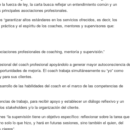
a fuerza de ley, la carta busca reflejar un entendimiento común y un
s principales asociaciones profesionales.
s “garantizar altos estándares en los servicios ofrecidos, es decir, los
 práctica y el espíritu de los coaches, mentores y supervisores que:
ociaciones profesionales de coaching, mentoría y supervisión.”
ofesional del coach profesional apoyándolo a generar mayor autoconsciencia d
portunidades de mejoría. El coach trabaja simultáneamente su “yo” como
 para sus clientes.
esarrollo de las habilidades del coach en el marco de las competencias de
cias de trabajo, para recibir apoyo y establecer un diálogo reflexivo y un
los stakeholders y/o la organización del cliente.
 “la supervisión tiene un objetivo específico: reflexionar sobre la tarea que
no solo lo que hizo, y hará en futuras sesiones, sino también el quien, del
 ciegos”.