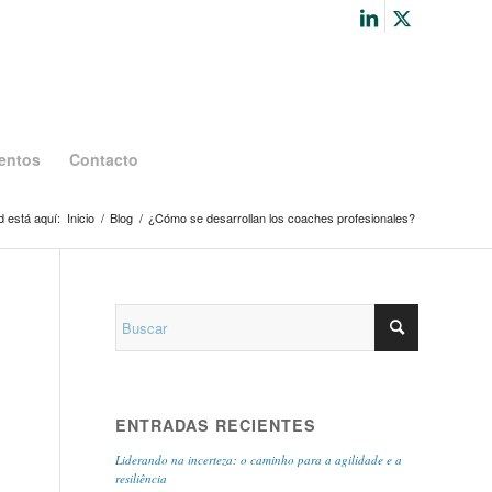
entos
Contacto
 está aquí:
Inicio
/
Blog
/
¿Cómo se desarrollan los coaches profesionales?
ENTRADAS RECIENTES
Liderando na incerteza: o caminho para a agilidade e a
resiliência