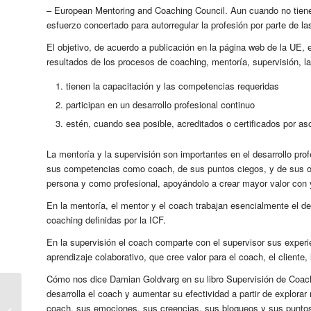
– European Mentoring and Coaching Council. Aun cuando no tiene l
esfuerzo concertado para autorregular la profesión por parte de la
El objetivo, de acuerdo a publicación en la página web de la UE, e
resultados de los procesos de coaching, mentoría, supervisión, la
tienen la capacitación y las competencias requeridas
participan en un desarrollo profesional continuo
estén, cuando sea posible, acreditados o certificados por as
La mentoría y la supervisión son importantes en el desarrollo pr
sus competencias como coach, de sus puntos ciegos, y de sus o
persona y como profesional, apoyándolo a crear mayor valor con y
En la mentoría, el mentor y el coach trabajan esencialmente el d
coaching definidas por la ICF.
En la supervisión el coach comparte con el supervisor sus experien
aprendizaje colaborativo, que cree valor para el coach, el cliente, 
Cómo nos dice Damian Goldvarg en su libro Supervisión de Coaches
desarrolla el coach y aumentar su efectividad a partir de explorar 
Team Coaching
coach, sus emociones, sus creencias, sus bloqueos y sus puntos
Supervision Certificate