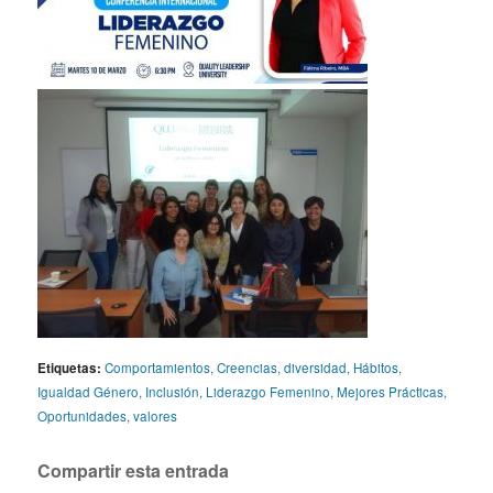
Etiquetas:
Comportamientos
,
Creencias
,
diversidad
,
Hábitos
,
Igualdad Género
,
Inclusión
,
Liderazgo Femenino
,
Mejores Prácticas
,
Oportunidades
,
valores
Compartir esta entrada