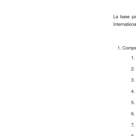
La base pa
Internation
Compet