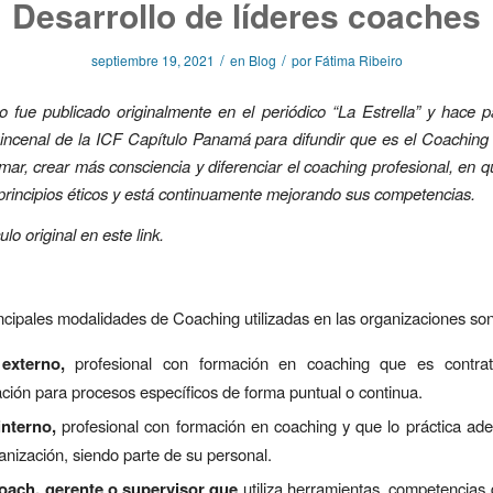
Desarrollo de líderes coaches
/
/
septiembre 19, 2021
en
Blog
por
Fátima Ribeiro
lo fue publicado originalmente en el periódico “La Estrella” y hace 
ncenal de la ICF Capítulo Panamá para difundir que es el Coaching 
mar, crear más consciencia y diferenciar el coaching profesional, en 
 principios éticos y está continuamente mejorando sus competencias.
culo original en este
link
.
incipales modalidades de Coaching utilizadas en las organizaciones son
externo,
profesional con formación en coaching que es contra
ción para procesos específicos de forma puntual o continua.
interno,
profesional con formación en coaching y que lo práctica ad
anización, siendo parte de su personal.
oach, gerente o supervisor que
utiliza herramientas, competencias