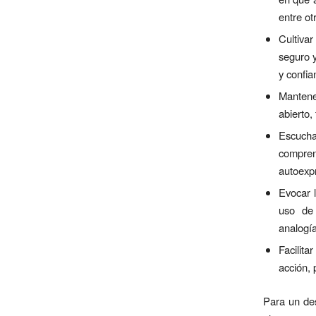
entre ot
Cultiva
seguro y
y confia
Mantene
abierto,
Escucha
compren
autoexpr
Evocar l
uso de 
analogía
Facilita
acción,
Para un des