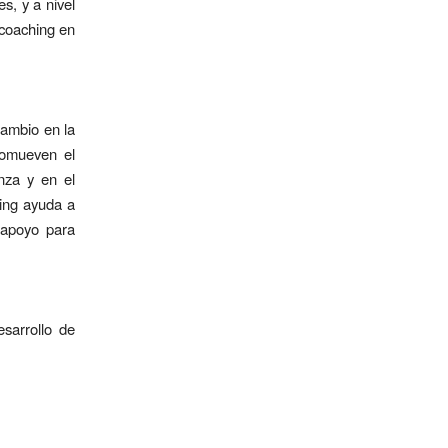
s, y a nivel
 coaching en
cambio en la
romueven el
nza y en el
ing ayuda a
 apoyo para
esarrollo de