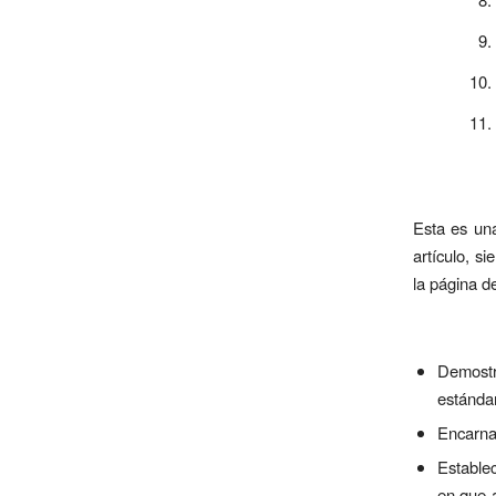
Esta es una
artículo, s
la página de
Demostra
estánda
Encarnar
Establec
en que a