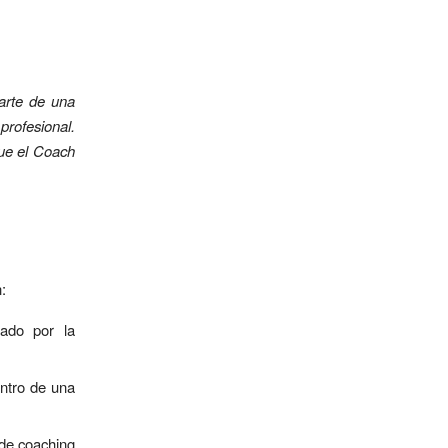
parte de una
profesional.
que el Coach
:
tado por la
entro de una
 de coaching