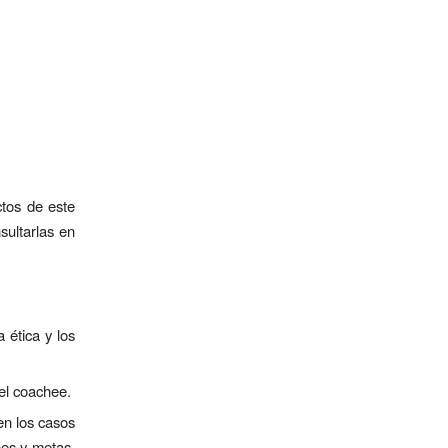
ctos de este
sultarlas en
 ética y los
 el coachee.
en los casos
nes y metas,