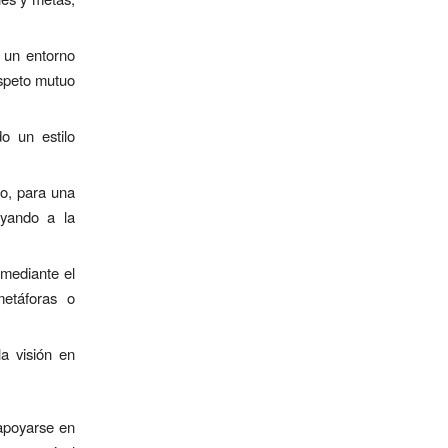
e un entorno
espeto mutuo
o un estilo
do, para una
oyando a la
 mediante el
metáforas o
la visión en
 apoyarse en