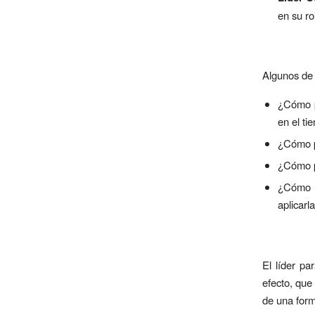
en su ro
Algunos de 
¿Cómo p
en el ti
¿Cómo p
¿Cómo p
¿Cómo u
aplicarl
El líder pa
efecto, que
de una form