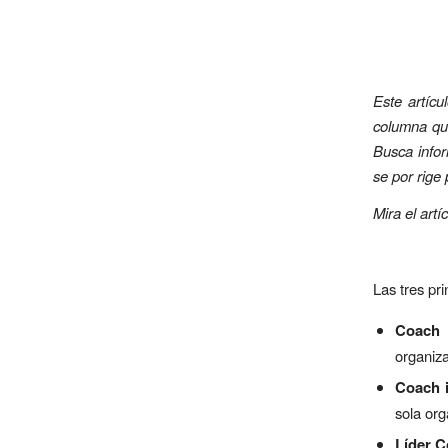
Este artícu
columna qui
Busca infor
se por rige
Mira el artí
Las tres pr
Coach 
organiza
Coach 
sola org
Líder C